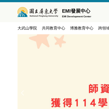
跳
到
EMI發展中心
主
EMI Development Center
要
內
大武山學院
共同教育中心
博雅教育中心
跨領
容
區