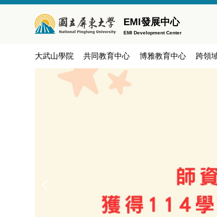
跳
到
EMI發展中心
主
EMI Development Center
要
內
大武山學院
共同教育中心
博雅教育中心
跨領
容
區