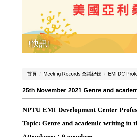
!快訊!
首頁
Meeting Records 會議紀錄
EMI DC Prof
25th November 2021 Genre and academic
NPTU EMI Development Center Profes
Topic: Genre and academic writing in th
Attendance：9 members