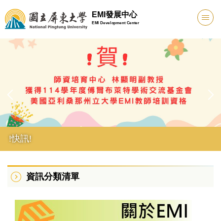
跳
EMI發展中心
到
EMI Development Center
主
要
內
容
區
!快訊!
資訊分類清單