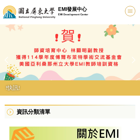
跳
EMI發展中心
到
EMI Development Center
主
要
內
容
區
!快訊!
!快訊!
資訊分類清單