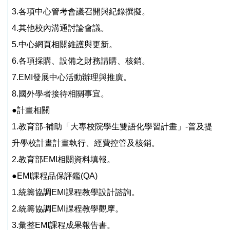
3.
各項中心管考會議召開與紀錄撰擬。
4.
其他校內溝通討論會議。
5.
中心網頁相關維護與更新。
6.
各項採購、設備之財務請購、核銷。
7.
EMI
發展中心活動辦理與推廣。
8.
國外學者接待相關事宜
。
●計畫相關
1.
教育部
-
補助「大專校院學生雙語化學習計畫」
-
普及提
升學校計畫計畫執行、經費控管及核銷。
2.
教育部
EMI
相關資料填報
。
●
EMI
課程品保評鑑
(QA)
1.
統籌協調
EMI
課程教學設計諮詢。
2.
統籌協調
EMI
課程教學觀摩。
3.
彙整
EMI
課程成果報告書。