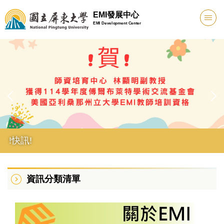
跳
EMI發展中心
到
EMI Development Center
主
要
內
容
區
!快訊!
資訊分類清單