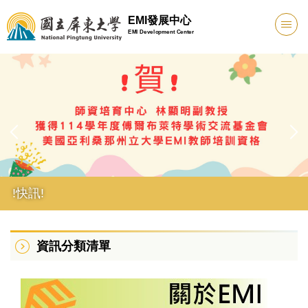
跳
EMI發展中心
到
EMI Development Center
主
要
內
容
區
!快訊!
資訊分類清單